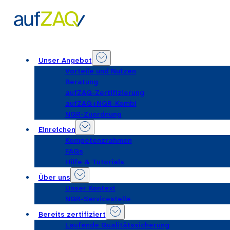
Unser Angebot
Vorteile und Nutzen
Beratung
aufZAQ-Zertifizierung
aufZAQ+NQR-Kombi
NQR-Zuordnung
Einreichen
Kompetenzrahmen
FAQs
Hilfe & Tutorials
Über uns
Unser Kontext
NQR-Servicestelle
Bereits zertifiziert
Laufende Qualitätssicherung