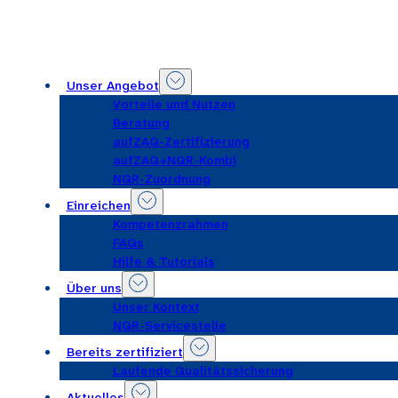
Unser Angebot
Vorteile und Nutzen
Beratung
aufZAQ-Zertifizierung
aufZAQ+NQR-Kombi
NQR-Zuordnung
Einreichen
Kompetenzrahmen
FAQs
Hilfe & Tutorials
Über uns
Unser Kontext
NQR-Servicestelle
Bereits zertifiziert
Laufende Qualitätssicherung
Aktuelles