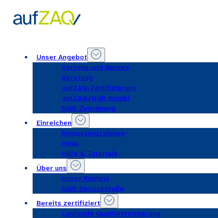
Unser Angebot
Vorteile und Nutzen
Beratung
aufZAQ-Zertifizierung
aufZAQ+NQR-Kombi
NQR-Zuordnung
Einreichen
Kompetenzrahmen
FAQs
Hilfe & Tutorials
Über uns
Unser Kontext
NQR-Servicestelle
Bereits zertifiziert
Laufende Qualitätssicherung